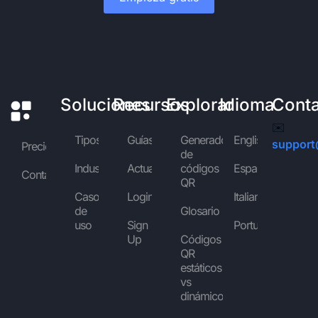
Soluciones
Recursos
Explorar
Idioma
Cont
✉️
Tipos
Guías
Generador
English
support
Precios
de
Industrias
Actualidad
códigos
Español
Contáctanos
QR
Casos
Login
Italiano
de
Glosario
uso
Sign
Português
Up
Códigos
QR
estáticos
vs
dinámicos