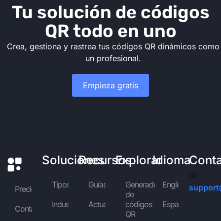
Tu solución de códigos
QR todo en uno
Crea, gestiona y rastrea tus códigos QR dinámicos como
un profesional.
Empieza gratis
Soluciones
Recursos
Explorar
Idioma
Cont
✉️
Tipos
Guías
Generador
English
support
Precios
de
Industrias
Actualidad
códigos
Español
Contáctanos
QR