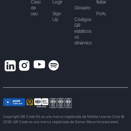
Casos
Login
Italiano
de
Glosario
uso
Sign
Português
Up
Códigos
QR
estáticos
vs
dinámicos
Copyright QR Code Kit es una marca registrada de Mobile Leaves Corp ©
2026. QR Code es una marca registrada de Denso Wave Incorporated.