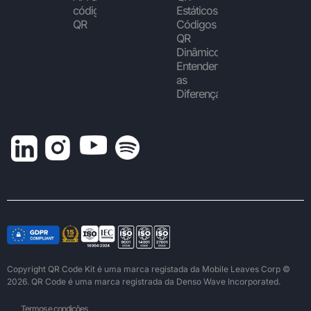
códigos
Estáticos vs
QR
Códigos
QR
Dinâmicos:
Entendendo
as
Diferenças
Copyright QR Code Kit é uma marca registada da Mobile Leaves Corp ©
2026. QR Code é uma marca registrada da Denso Wave Incorporated.
Termos e condições