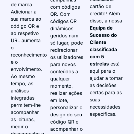
de marca.
cartão de
com códigos
Adicionar a
crédito! Além
QR. Com
sua marca ao
disso, a nossa
códigos QR
código QR e
Equipa de
dinâmicos
ao respetivo
Sucesso do
geridos num
URL aumenta
Cliente
só lugar, pode
o
classificada
redirecionar
reconhecimento
com 5
os utilizadores
e o
estrelas
está
para novos
envolvimento.
aqui para o
conteúdos a
Ao mesmo
ajudar a tomar
qualquer
tempo, as
as decisões
momento,
análises
certas para as
realizar ações
integradas
suas
em lote,
permitem-lhe
necessidades
personalizar o
acompanhar
específicas.
design do seu
as leituras,
código QR e
medir o
acompanhar o
desempenho e