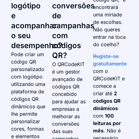
logótipo
conversões
encontrará
e
de
uma miríade
de escolhas.
acompanhar
campanhas
Não queres
o seu
com
entrar na toca
desempenho?
códigos
do coelho?
QR?
Pode criar um
Registe-se
código QR
gratuitamente
O QRCodeKIT
personalizado
com o
é um gestor
com logótipo
QRCodeKIT e
avançado de
utilizando uma
comece a
códigos QR
plataforma de
criar até
2
concebido
códigos QR
códigos QR
para ajudar as
dinâmicos que
dinâmicos
empresas a
lhe permite
com
100
melhorar as
personalizar
leituras por
conversões
cores, formas
mês
. Não é
das suas
e elementos
necessário
campanhas