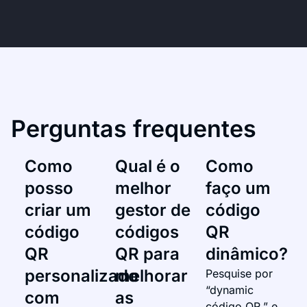
Perguntas frequentes
Como
Qual é o
Como
posso
melhor
faço um
criar um
gestor de
código
código
códigos
QR
QR
QR para
dinâmico?​
personalizado
melhorar
Pesquise por
“dynamic
com
as
código QR,” e