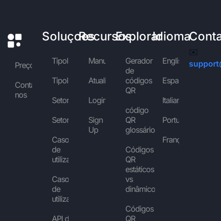
Soluçoes
Recursos
Explorar
Idioma
Cont
✉️
Tipologias
Manuais
Gerador
English
support
Preços
de
Tipologias
Atualidade
códigos
Español
Contactar-
QR
nos
Setores
Login
Italiano
código
Setores
Sign
QR
Português
Up
glossário
Casos
Français
de
Códigos
utilização
QR
estáticos
Casos
vs
de
dinâmicos
utilização
Códigos
API de
QR