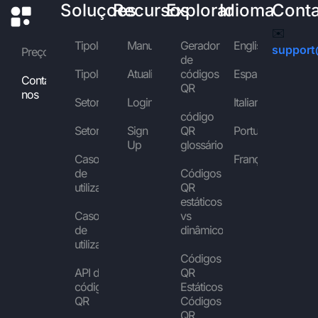
Soluçoes
Recursos
Explorar
Idioma
Cont
✉️
Tipologias
Manuais
Gerador
English
support
Preços
de
Tipologias
Atualidade
códigos
Español
Contactar-
QR
nos
Setores
Login
Italiano
código
Setores
Sign
QR
Português
Up
glossário
Casos
Français
de
Códigos
utilização
QR
estáticos
Casos
vs
de
dinâmicos
utilização
Códigos
API de
QR
códigos
Estáticos vs
QR
Códigos
QR