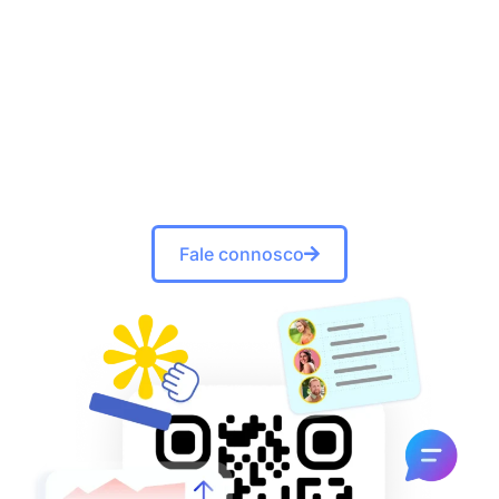
Tem um projeto em
mente?
Vamos falar sobre como o QRcodeKIT pode apoiá-
lo.
Fale connosco