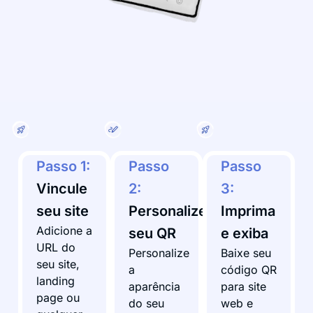
Passo 1:
Passo
Passo
Vincule
2:
3:
seu site
Personalize
Imprima
Adicione a
seu QR
e exiba
URL do
Personalize
Baixe seu
seu site,
a
código QR
landing
aparência
para site
page ou
do seu
web e