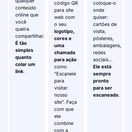
qualquer
código QR
coloque-o
conteúdo
para site
onde
online que
web com
quiser:
você
o seu
cartões de
queira
logotipo,
visita,
compartilhar.
cores e
pôsteres,
É tão
uma
embalagens,
simples
chamada
redes
quanto
para ação
sociais…
colar um
como
Ele está
link
.
“Escaneie
sempre
para
pronto
visitar
para ser
nosso
escaneado
.
site”. Faça
com que
ele
combine
com a