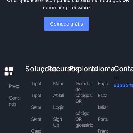
Crie, gerencie e acompanhe sua dinâmica códigos QR
como um profissional.
Comece grátis
Soluçoes
Recursos
Explorar
Idioma
Cont
✉️
Tipologias
Manuais
Gerador
English
support
Preços
de
Tipologias
Atualidade
códigos
Español
Contactar-
QR
nos
Setores
Login
Italiano
código
Setores
Sign
QR
Português
Up
glossário
Casos
Français