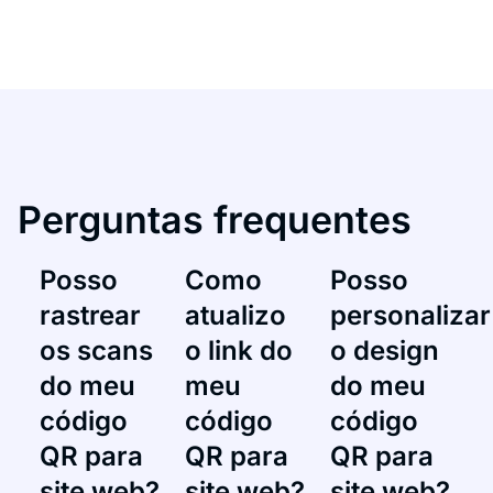
Perguntas frequentes
Posso
Como
Posso
rastrear
atualizo
personalizar
os scans
o link do
o design
do meu
meu
do meu
código
código
código
QR para
QR para
QR para
site web?
site web?
site web?