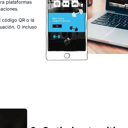
ara plataformas
caciones.
l código QR o la
tuación. O incluso