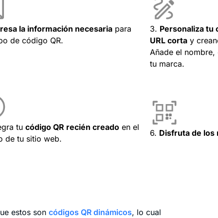
resa la información necesaria
para
3.
Personaliza tu 
ipo de código QR.
URL corta
y creand
Añade el nombre, e
tu marca.
tegra tu
código QR recién creado
en el
6.
Disfruta de los
o de tu sitio web.
ue estos son
códigos QR dinámicos
, lo cual