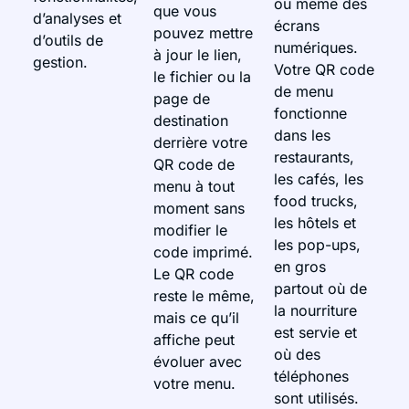
ou même des
que vous
d’analyses et
écrans
pouvez mettre
d’outils de
numériques.
à jour le lien,
gestion.
Votre QR code
le fichier ou la
de menu
page de
fonctionne
destination
dans les
derrière votre
restaurants,
QR code de
les cafés, les
menu à tout
food trucks,
moment sans
les hôtels et
modifier le
les pop-ups,
code imprimé.
en gros
Le QR code
partout où de
reste le même,
la nourriture
mais ce qu’il
est servie et
affiche peut
où des
évoluer avec
téléphones
votre menu.
sont utilisés.