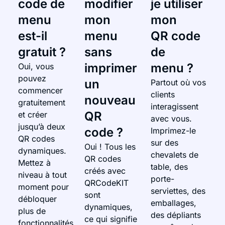
code de
modifier
je utiliser
menu
mon
mon
est-il
menu
QR code
gratuit ?
sans
de
imprimer
menu ?
Oui, vous
pouvez
un
Partout où vos
commencer
clients
nouveau
gratuitement
interagissent
QR
et créer
avec vous.
jusqu’à deux
code ?
Imprimez-le
QR codes
sur des
Oui ! Tous les
dynamiques.
chevalets de
QR codes
Mettez à
table, des
créés avec
niveau à tout
porte-
QRCodeKIT
moment pour
serviettes, des
sont
débloquer
emballages,
dynamiques,
plus de
des dépliants
ce qui signifie
fonctionnalités,