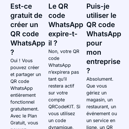
Est-ce
Le QR
Puis-je
gratuit de
code
utiliser le
créer un
WhatsApp
QR code
QR code
expire-t-
WhatsApp
WhatsApp
il ?
pour
?
mon
Non, votre QR
code
entreprise
Oui ! Vous
WhatsApp
pouvez créer
?
n’expirera pas
et partager un
tant qu’il
Absolument.
QR code
restera actif
Que vous
WhatsApp
sur votre
gériez un
entièrement
compte
magasin, un
fonctionnel
QRCodeKIT. Si
restaurant, un
gratuitement.
vous utilisez
événement ou
Avec le Plan
un code
un service en
Gratuit, vous
dynamique,
ligne, un QR