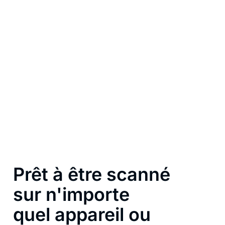
pour toute entreprise
Des restaurants à l’immobilier, des freelances au
support client, un QR code WhatsApp aide tout le
monde à se connecter plus rapidement et plus
facilement.
Prêt à être scanné
sur n'importe
quel appareil ou