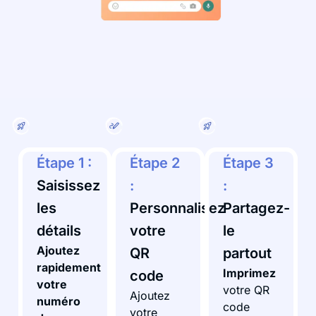
Étape 1 :
Étape 2
Étape 3
Saisissez
:
:
les
Personnalisez
Partagez-
détails
votre
le
Ajoutez
QR
partout
rapidement
Imprimez
code
votre
votre QR
Ajoutez
numéro
code
votre