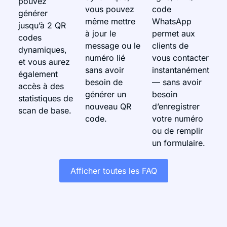
pouvez
vous pouvez
code
générer
même mettre
WhatsApp
jusqu’à 2 QR
à jour le
permet aux
codes
message ou le
clients de
dynamiques,
numéro lié
vous contacter
et vous aurez
sans avoir
instantanément
également
besoin de
— sans avoir
accès à des
générer un
besoin
statistiques de
nouveau QR
d’enregistrer
scan de base.
code.
votre numéro
ou de remplir
un formulaire.
Afficher toutes les FAQ