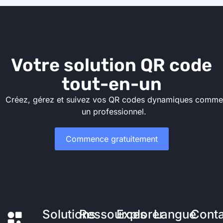
Votre solution QR code
tout-en-un
Créez, gérez et suivez vos QR codes dynamiques comme
un professionnel.
Commence gratuitement
Solutions
Ressources
Explorer
Langue
Conta