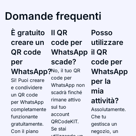
Domande frequenti
È gratuito
Il QR
Posso
creare un
code per
utilizzare
QR code
WhatsApp
il QR
per
scade?
code per
WhatsApp?
WhatsApp
No, il tuo QR
code per
per la
Sì! Puoi creare
WhatsApp non
e condividere
mia
scadrà finché
un QR code
attività?
rimane attivo
per WhatsApp
sul tuo
completamente
Assolutamente.
account
funzionante
Che tu
QRCodeKIT.
gratuitamente.
gestisca un
Se stai
Con il piano
negozio, un