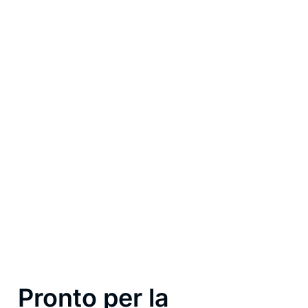
La soluzione QR
WhatsApp perfetta
per qualsiasi attività
Dai ristoranti al settore immobiliare, dai freelance
all’assistenza clienti, un QR code per WhatsApp aiuta
tutti a connettersi più velocemente e facilmente.
Pronto per la