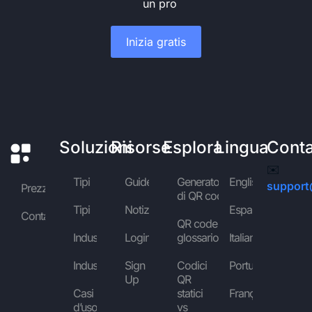
un pro
Inizia gratis
Soluzioni
Risorse
Esplora
Lingua
Conta
✉️
Tipi
Guide
Generatore
English
support
Prezzi
di QR code
Tipi
Notizie
Español
Contattaci
QR code
Industrie
Login
glossario
Italiano
Industrie
Sign
Codici
Português
Up
QR
Casi
statici
Français
d’uso
vs