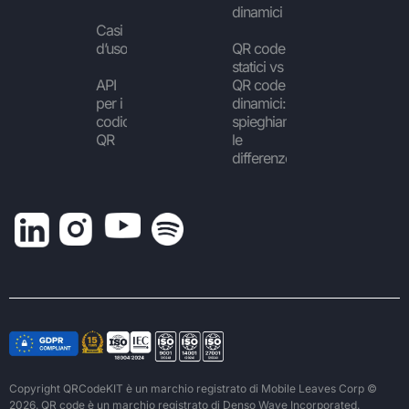
dinamici
Casi
d’uso
QR code
statici vs
API
QR code
per i
dinamici:
codici
spieghiamo
QR
le
differenze
Copyright QRCodeKIT è un marchio registrato di Mobile Leaves Corp ©
2026. QR code è un marchio registrato di Denso Wave Incorporated.