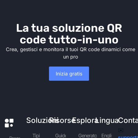
La tua soluzione QR
code tutto-in-uno
Crea, gestisci e monitora il tuoi QR code dinamici come
un pro
Inizia gratis
Soluzioni
Risorse
Esplora
Lingua
Conta
✉️
Tipi
Guide
Generatore
English
support