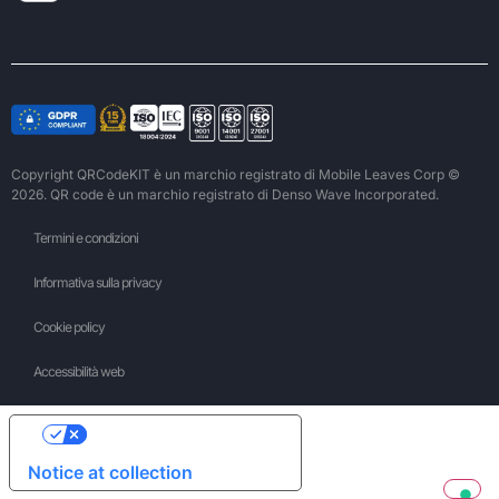
Copyright QRCodeKIT è un marchio registrato di Mobile Leaves Corp ©
2026. QR code è un marchio registrato di Denso Wave Incorporated.
Termini e condizioni
Informativa sulla privacy
Cookie policy
Accessibilità web
Your Privacy Choices
Notice at collection