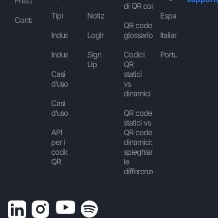
Prezzi
di QR code
Tipi
Notizie
Español
Contattaci
QR code
Industrie
Login
glossario
Italiano
Industrie
Sign
Codici
Português
Up
QR
Casi
statici
d’uso
vs
dinamici
Casi
d’uso
QR code
statici vs
API
QR code
per i
dinamici:
codici
spieghiamo
QR
le
differenze