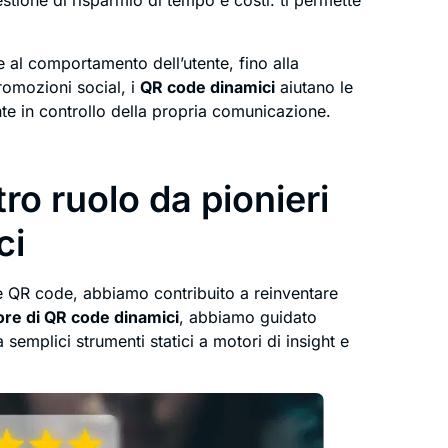
stione di risparmio di tempo e costi: ti permette
e al comportamento dell’utente, fino alla
promozioni social, i
QR code dinamici
aiutano le
nte in controllo della propria comunicazione.
ro ruolo da pionieri
ci
e QR code, abbiamo contribuito a reinventare
re di QR code dinamici
, abbiamo guidato
semplici strumenti statici a motori di insight e