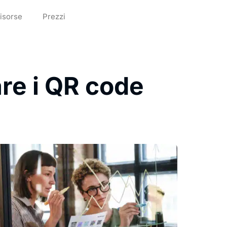
isorse
Prezzi
re i QR code