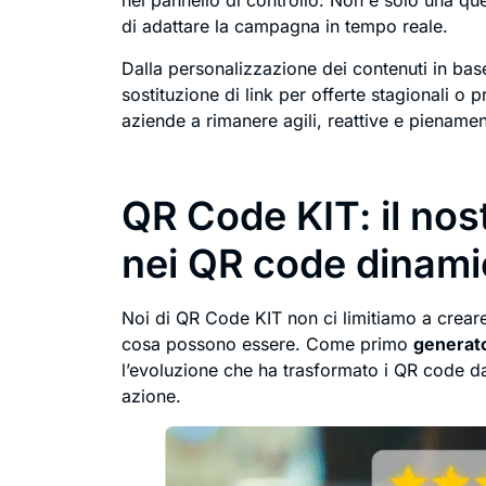
nel pannello di controllo. Non è solo una que
di adattare la campagna in tempo reale.
Dalla personalizzazione dei contenuti in bas
sostituzione di link per offerte stagionali o 
aziende a rimanere agili, reattive e piename
QR Code KIT: il nost
nei QR code dinami
Noi di QR Code KIT non ci limitiamo a crear
cosa possono essere. Come primo
generato
l’evoluzione che ha trasformato i QR code da 
azione.