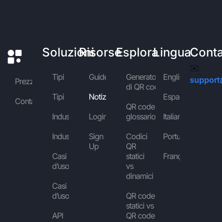
Soluzioni
Risorse
Esplora
Lingua
Conta
✉️
Tipi
Guide
Generatore
English
support
Prezzi
di QR code
Tipi
Notizie
Español
Contattaci
QR code
Industrie
Login
glossario
Italiano
Industrie
Sign
Codici
Português
Up
QR
Casi
statici
Français
d’uso
vs
dinamici
Casi
d’uso
QR code
statici vs
API
QR code