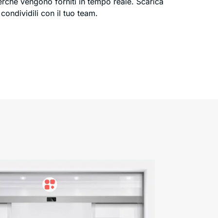
erché vengono forniti in tempo reale. Scarica
 condividili con il tuo team.