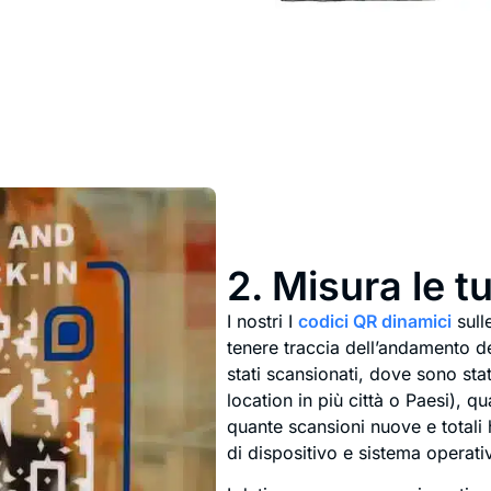
2. Misura le 
I nostri I
codici QR dinamici
sull
tenere traccia dell’andamento 
stati scansionati, dove sono sta
location in più città o Paesi), q
quante scansioni nuove e totali
di dispositivo e sistema operativ