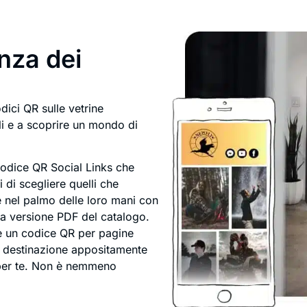
enza dei
odici QR sulle vetrine
rli e a scoprire un mondo di
 codice QR Social Links che
ti di scegliere quelli che
e nel palmo delle loro mani con
a versione PDF del catalogo.
te un codice QR per pagine
di destinazione appositamente
 per te. Non è nemmeno