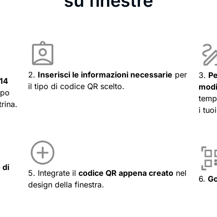
su finestre
2.
Inserisci le informazioni necessarie
per
3.
Pe
 14
il tipo di codice QR scelto.
modi
ipo
templ
rina.
i tuo
 di
5. Integrate il
codice QR appena creato
nel
6.
Go
design della finestra.