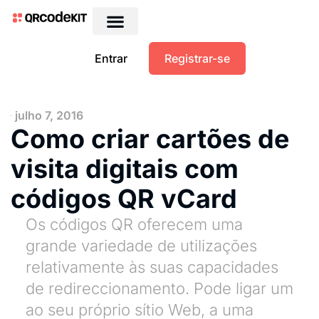
Entrar
Registrar-se
julho 7, 2016
Como criar cartões de
visita digitais com
códigos QR vCard
Os códigos QR oferecem uma
grande variedade de utilizações
relativamente às suas capacidades
de redireccionamento. Pode ligar um
ao seu próprio sítio Web, a uma