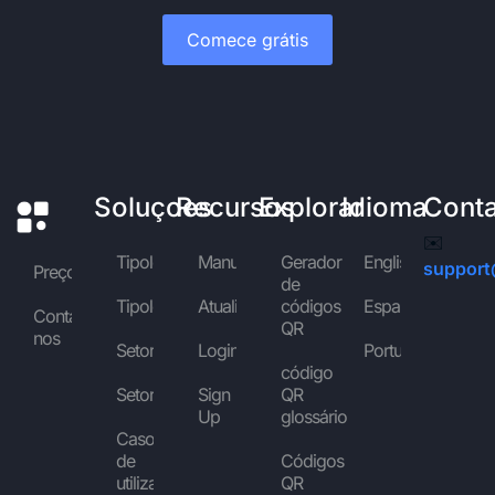
Comece grátis
Soluçoes
Recursos
Explorar
Idioma
Cont
✉️
Tipologias
Manuais
Gerador
English
support
Preços
de
Tipologias
Atualidade
códigos
Español
Contactar-
QR
nos
Setores
Login
Português
código
Setores
Sign
QR
Up
glossário
Casos
de
Códigos
utilização
QR