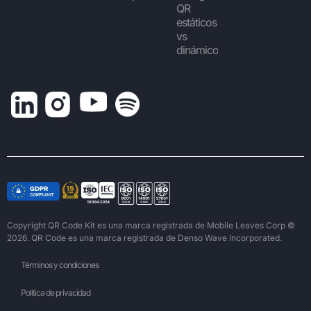
QR
estáticos
vs
dinámicos
Copyright QR Code Kit es una marca registrada de Mobile Leaves Corp ©
2026. QR Code es una marca registrada de Denso Wave Incorporated.
Términos y condiciones
Política de privacidad