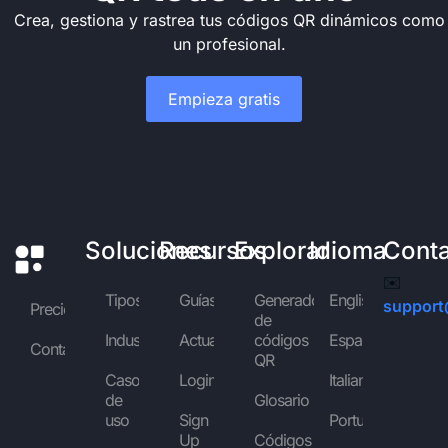
Crea, gestiona y rastrea tus códigos QR dinámicos como
un profesional.
Empieza gratis
Soluciones
Recursos
Explorar
Idioma
Cont
✉️
Tipos
Guías
Generador
English
support
Precios
de
Industrias
Actualidad
códigos
Español
Contáctanos
QR
Casos
Login
Italiano
de
Glosario
uso
Sign
Português
Up
Códigos