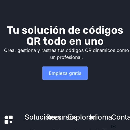
Tu solución de códigos
QR todo en uno
Crea, gestiona y rastrea tus códigos QR dinámicos como
un profesional.
Empieza gratis
Soluciones
Recursos
Explorar
Idioma
Cont
✉️