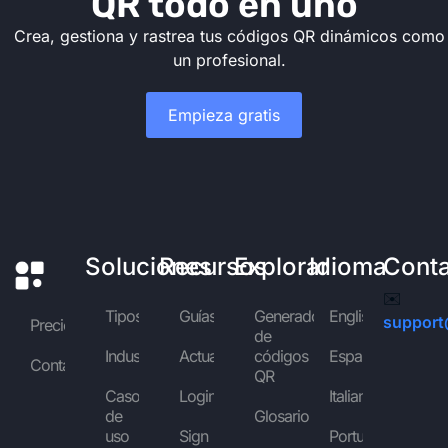
QR todo en uno
Crea, gestiona y rastrea tus códigos QR dinámicos como
un profesional.
Empieza gratis
Soluciones
Recursos
Explorar
Idioma
Cont
✉️
Tipos
Guías
Generador
English
support
Precios
de
Industrias
Actualidad
códigos
Español
Contáctanos
QR
Casos
Login
Italiano
de
Glosario
uso
Sign
Português