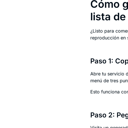
Cómo g
lista d
¿Listo para come
reproducción en 
Paso 1: Cop
Abre tu servicio d
menú de tres punt
Esto funciona con
Paso 2: Pe
Visita un genera