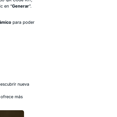
ic en “
Generar
”.
ámico
para poder
descubrir nueva
 ofrece más