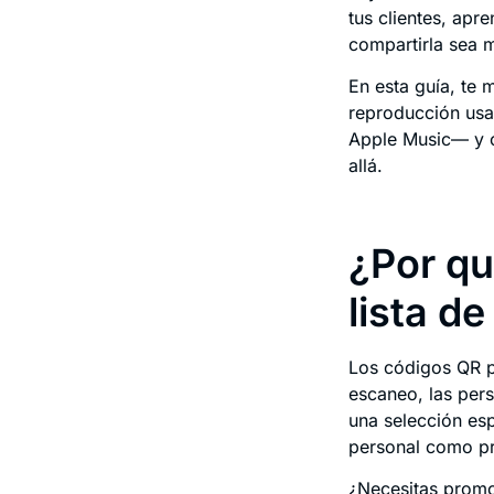
tus clientes, apr
compartirla sea 
En esta guía, te
reproducción usa
Apple Music— y c
allá.
¿Por qu
lista d
Los códigos QR p
escaneo, las pers
una selección esp
personal como pr
¿Necesitas promo