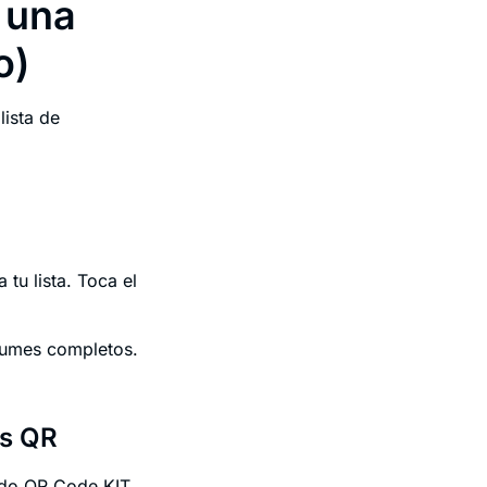
 una
o)
ista de
 tu lista. Toca el
lbumes completos.
os QR
ndo QR Code KIT,