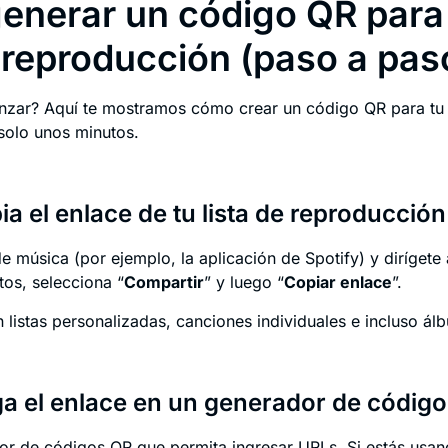
enerar un código QR para
e reproducción (paso a pas
nzar? Aquí te mostramos cómo crear un código QR para tu l
solo unos minutos.
ia el enlace de tu lista de reproducción
e música (por ejemplo, la aplicación de Spotify) y dirígete a
os, selecciona “
Compartir
” y luego “
Copiar enlace
”.
 listas personalizadas, canciones individuales e incluso á
ga el enlace en un generador de códig
dor de códigos QR que permita ingresar URLs. Si estás usa