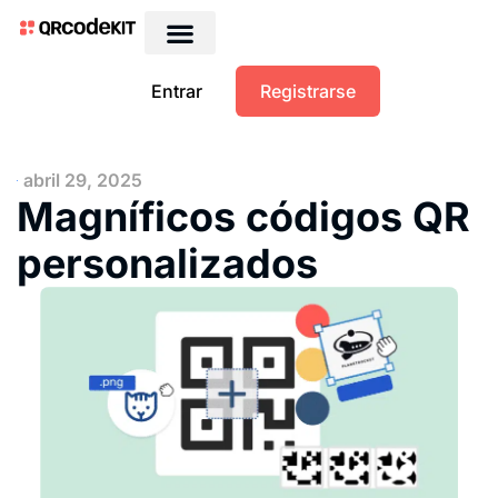
QRs dinámicos gratis
Entrar
Registrarse
abril 29, 2025
Magníficos códigos QR
personalizados