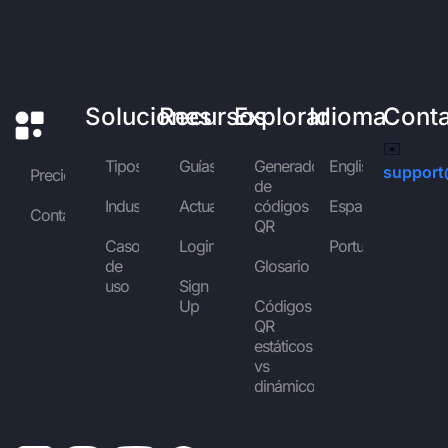
Soluciones
Recursos
Explorar
Idioma
Cont
✉️
Tipos
Guías
Generador
English
support
Precios
de
Industrias
Actualidad
códigos
Español
Contáctanos
QR
Casos
Login
Português
de
Glosario
uso
Sign
Up
Códigos
QR
estáticos
vs
dinámicos