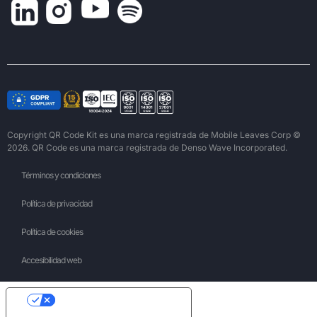
Copyright QR Code Kit es una marca registrada de Mobile Leaves Corp ©
2026. QR Code es una marca registrada de Denso Wave Incorporated.
Términos y condiciones
Política de privacidad
Política de cookies
Accesibilidad web
Your Privacy Choices