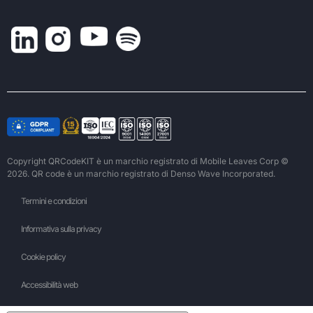
Copyright QRCodeKIT è un marchio registrato di Mobile Leaves Corp ©
2026. QR code è un marchio registrato di Denso Wave Incorporated.
Termini e condizioni
Informativa sulla privacy
Cookie policy
Accessibilità web