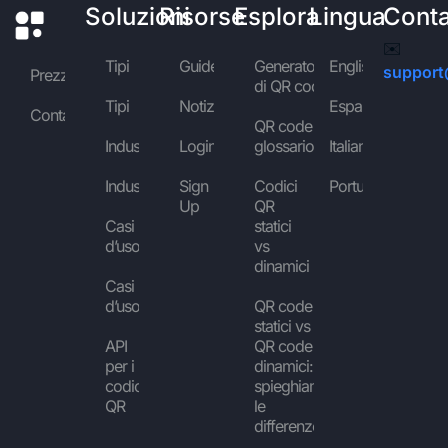
Soluzioni
Risorse
Esplora
Lingua
Conta
✉️
Tipi
Guide
Generatore
English
support
Prezzi
di QR code
Tipi
Notizie
Español
Contattaci
QR code
Industrie
Login
glossario
Italiano
Industrie
Sign
Codici
Português
Up
QR
Casi
statici
d’uso
vs
dinamici
Casi
d’uso
QR code
statici vs
API
QR code
per i
dinamici:
codici
spieghiamo
QR
le
differenze