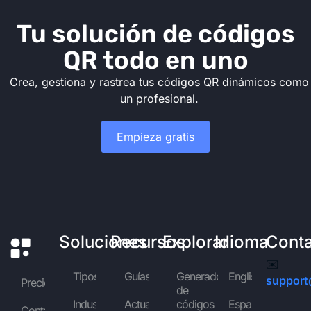
Tu solución de códigos
QR todo en uno
Crea, gestiona y rastrea tus códigos QR dinámicos como
un profesional.
Empieza gratis
Soluciones
Recursos
Explorar
Idioma
Cont
✉️
Tipos
Guías
Generador
English
support
Precios
de
Industrias
Actualidad
códigos
Español
Contáctanos