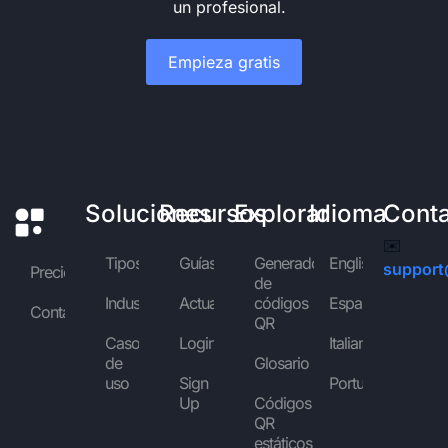
un profesional.
Empieza gratis
Soluciones
Recursos
Explorar
Idioma
Cont
✉️
Tipos
Guías
Generador
English
support
Precios
de
Industrias
Actualidad
códigos
Español
Contáctanos
QR
Casos
Login
Italiano
de
Glosario
uso
Sign
Português
Up
Códigos
QR
estáticos