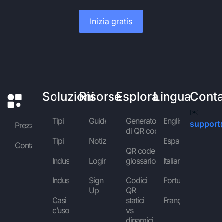
Inizia gratis
Soluzioni
Risorse
Esplora
Lingua
Conta
✉️
Tipi
Guide
Generatore
English
support
Prezzi
di QR code
Tipi
Notizie
Español
Contattaci
QR code
Industrie
Login
glossario
Italiano
Industrie
Sign
Codici
Português
Up
QR
Casi
statici
Français
d’uso
vs
dinamici