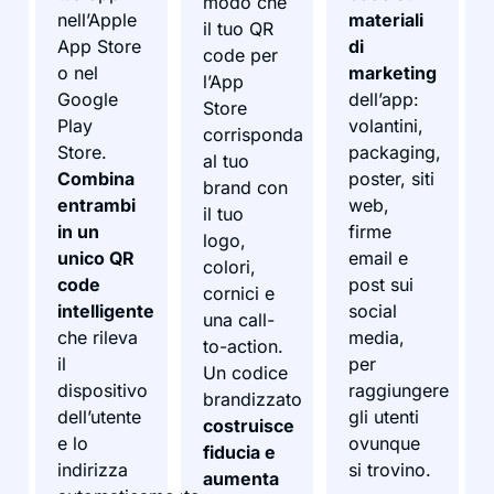
modo che
nell’Apple
materiali
il tuo QR
App Store
di
code per
o nel
marketing
l’App
Google
dell’app:
Store
Play
volantini,
corrisponda
Store.
packaging,
al tuo
Combina
poster, siti
brand con
entrambi
web,
il tuo
in un
firme
logo,
unico QR
email e
colori,
code
post sui
cornici e
intelligente
social
una call-
che rileva
media,
to-action.
il
per
Un codice
dispositivo
raggiungere
brandizzato
dell’utente
gli utenti
costruisce
e lo
ovunque
fiducia e
indirizza
si trovino.
aumenta