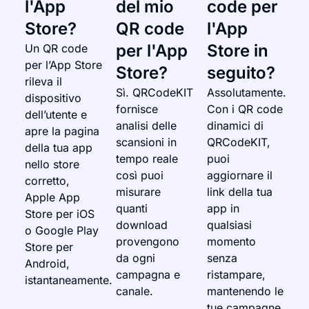
l'App
del mio
code per
Store?
QR code
l'App
per l'App
Store in
Un QR code
per l’App Store
Store?
seguito?
rileva il
Sì. QRCodeKIT
Assolutamente.
dispositivo
fornisce
Con i QR code
dell’utente e
analisi delle
dinamici di
apre la pagina
scansioni in
QRCodeKIT,
della tua app
tempo reale
puoi
nello store
così puoi
aggiornare il
corretto,
misurare
link della tua
Apple App
quanti
app in
Store per iOS
download
qualsiasi
o Google Play
provengono
momento
Store per
da ogni
senza
Android,
campagna e
ristampare,
istantaneamente.
canale.
mantenendo le
tue campagne