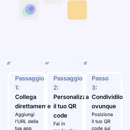
Passaggio
Passaggio
Passo
1:
2:
3:
Collega
Personalizza
Condividilo
direttamente
il tuo QR
ovunque
Aggiungi
Posiziona
code
l’URL della
il tuo QR
Fai in
tua app
code sui