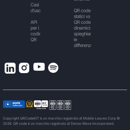
Casi
d’uso
QR code
statici vs
API
QR code
per i
dinamici:
codici
spieghiamo
QR
le
differenze
Copyright QRCodeKIT è un marchio registrato di Mobile Leaves Corp ©
2026. QR code è un marchio registrato di Denso Wave Incorporated.