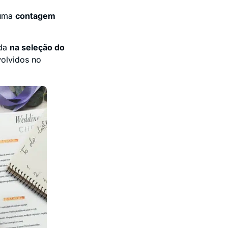
 uma
contagem
uda
na seleção do
volvidos no