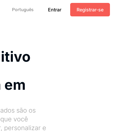
Entrar
Registrar-se
Português
itivo
a em
dados são os
 que você
 personalizar e