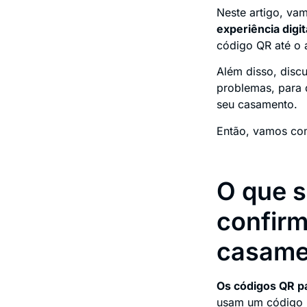
Neste artigo, va
experiência digi
código QR até o
Além disso, disc
problemas, para 
seu casamento.
Então, vamos co
O que s
confir
casame
Os códigos QR p
usam um código Q