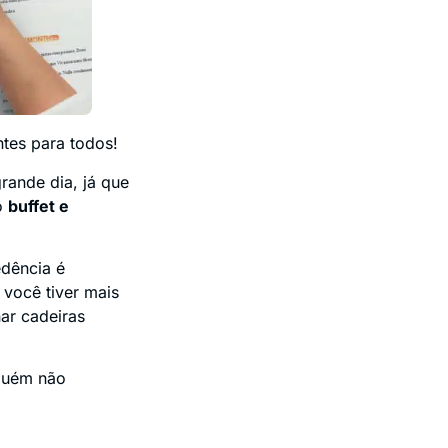
tes para todos!
rande dia, já que
o
buffet e
edência é
 você tiver mais
ar cadeiras
lguém não