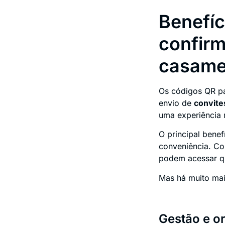
Benefíc
confir
casame
Os códigos QR pa
envio de
convite
uma experiência m
O principal bene
conveniência. 
podem acessar qu
Mas há muito mai
Gestão e or