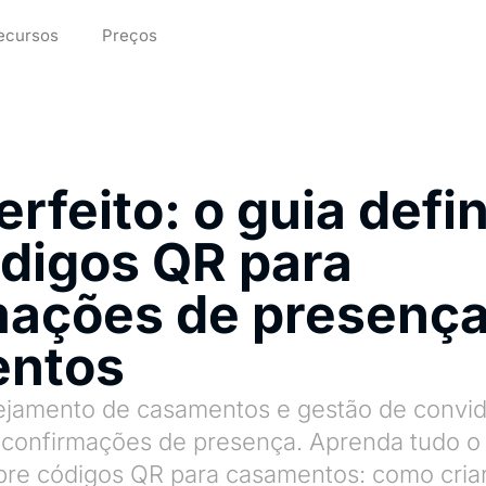
ecursos
Preços
erfeito: o guia defin
ódigos QR para
mações de presenç
ntos
nejamento de casamentos e gestão de convi
 confirmações de presença. Aprenda tudo o
bre códigos QR para casamentos: como criar,