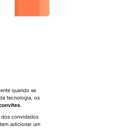
mente quando se
da tecnologia, os
convites
.
s dos convidados
odem adicionar um