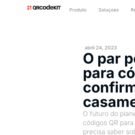
Produto
Soluçoes
R
abril 24, 2023
O par p
para c
confir
casame
O futuro do pla
códigos QR para
precisa saber so