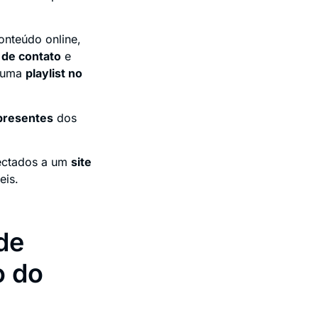
nteúdo online,
 de contato
e
 uma
playlist no
 presentes
dos
ectados a um
site
eis.
de
o do